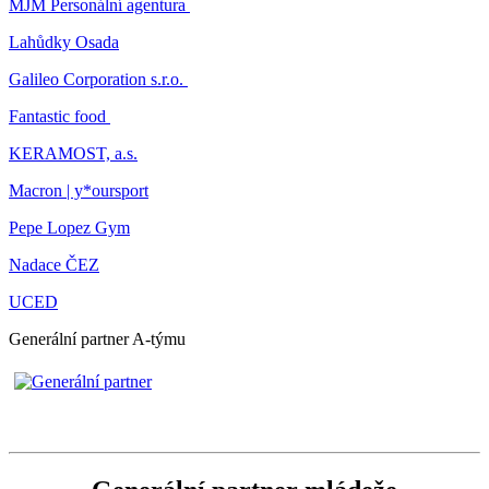
MJM Personální agentura
Lahůdky Osada
Galileo Corporation s.r.o.
Fantastic food
KERAMOST, a.s.
Macron | y*oursport
Pepe Lopez Gym
Nadace ČEZ
UCED
Generální partner A-týmu