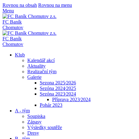
Rovnou na obsah
Rovnou na menu
Menu
FC Baník
Chomutov
FC Baník
Chomutov
Klub
Kalendář akcí
Aktuality
Realizační tým
Galerie
Sezona 2025⁄2026
Sezóna 2024⁄2025
Sezóna 2023⁄2024
Příprava 2023⁄2024
Pohár 2023
A - tým
Soupiska
Zápasy
Výsledky soutěže
Dresy
B - tým