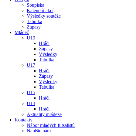
Soupiska
Kalendář akcí
Výsledky soutěže
Tabulka
Zápasy
Mládež
U19
Hráči
Zápasy
Výsledky
Tabulka
U17
Hráči
Zápasy
Výsledky
Tabulka
U15
Hráči
U13
Hráči
Aktuality mládeže
Kontakty
Nábor mladých futsalistů
Napište nám