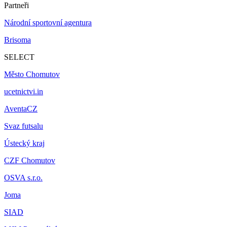
Partneři
Národní sportovní agentura
Brisoma
SELECT
Město Chomutov
ucetnictvi.in
AventaCZ
Svaz futsalu
Ústecký kraj
CZF Chomutov
OSVA s.r.o.
Joma
SIAD