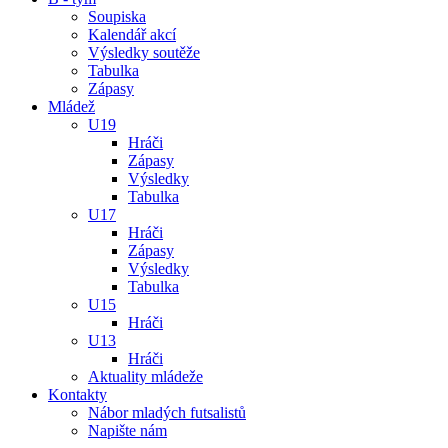
Soupiska
Kalendář akcí
Výsledky soutěže
Tabulka
Zápasy
Mládež
U19
Hráči
Zápasy
Výsledky
Tabulka
U17
Hráči
Zápasy
Výsledky
Tabulka
U15
Hráči
U13
Hráči
Aktuality mládeže
Kontakty
Nábor mladých futsalistů
Napište nám