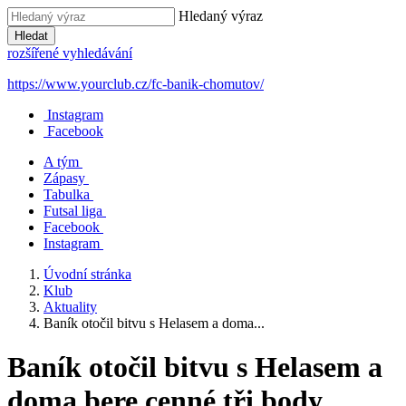
Hledaný výraz
Hledat
rozšířené vyhledávání
https://www.yourclub.cz/fc-banik-chomutov/
Instagram
Facebook
A tým
Zápasy
Tabulka
Futsal liga
Facebook
Instagram
Úvodní stránka
Klub
Aktuality
Baník otočil bitvu s Helasem a doma...
Baník otočil bitvu s Helasem a
doma bere cenné tři body