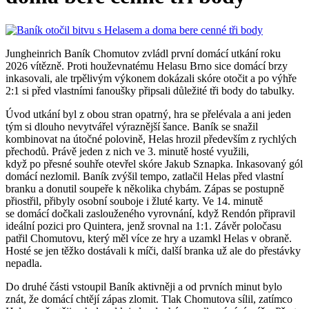
Jungheinrich Baník Chomutov zvládl první domácí utkání roku
2026 vítězně. Proti houževnatému Helasu Brno sice domácí brzy
inkasovali, ale trpělivým výkonem dokázali skóre otočit a po výhře
2:1 si před vlastními fanoušky připsali důležité tři body do tabulky.
Úvod utkání byl z obou stran opatrný, hra se přelévala a ani jeden
tým si dlouho nevytvářel výraznější šance. Baník se snažil
kombinovat na útočné polovině, Helas hrozil především z rychlých
přechodů. Právě jeden z nich ve 3. minutě hosté využili,
když po přesné souhře otevřel skóre Jakub Sznapka. Inkasovaný gól
domácí nezlomil. Baník zvýšil tempo, zatlačil Helas před vlastní
branku a donutil soupeře k několika chybám. Zápas se postupně
přiostřil, přibyly osobní souboje i žluté karty. Ve 14. minutě
se domácí dočkali zaslouženého vyrovnání, když Rendón připravil
ideální pozici pro Quintera, jenž srovnal na 1:1. Závěr poločasu
patřil Chomutovu, který měl více ze hry a uzamkl Helas v obraně.
Hosté se jen těžko dostávali k míči, další branka už ale do přestávky
nepadla.
Do druhé části vstoupil Baník aktivněji a od prvních minut bylo
znát, že domácí chtějí zápas zlomit. Tlak Chomutova sílil, zatímco