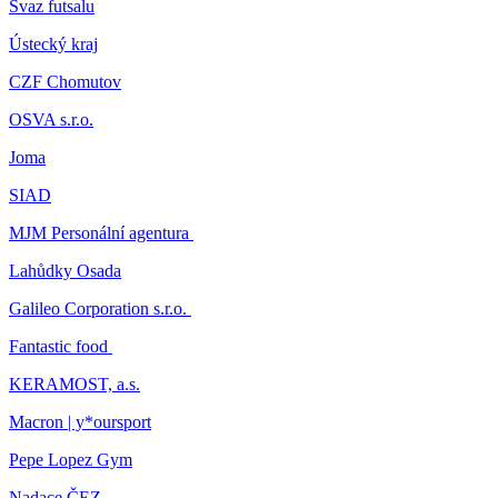
Svaz futsalu
Ústecký kraj
CZF Chomutov
OSVA s.r.o.
Joma
SIAD
MJM Personální agentura
Lahůdky Osada
Galileo Corporation s.r.o.
Fantastic food
KERAMOST, a.s.
Macron | y*oursport
Pepe Lopez Gym
Nadace ČEZ