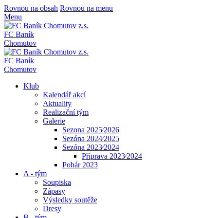
Rovnou na obsah
Rovnou na menu
Menu
FC Baník
Chomutov
FC Baník
Chomutov
Klub
Kalendář akcí
Aktuality
Realizační tým
Galerie
Sezona 2025⁄2026
Sezóna 2024⁄2025
Sezóna 2023⁄2024
Příprava 2023⁄2024
Pohár 2023
A - tým
Soupiska
Zápasy
Výsledky soutěže
Dresy
B - tým