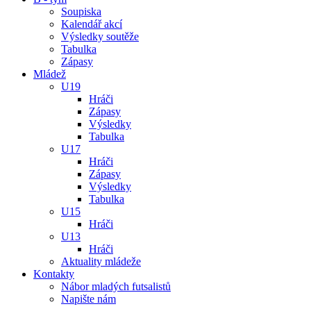
Soupiska
Kalendář akcí
Výsledky soutěže
Tabulka
Zápasy
Mládež
U19
Hráči
Zápasy
Výsledky
Tabulka
U17
Hráči
Zápasy
Výsledky
Tabulka
U15
Hráči
U13
Hráči
Aktuality mládeže
Kontakty
Nábor mladých futsalistů
Napište nám