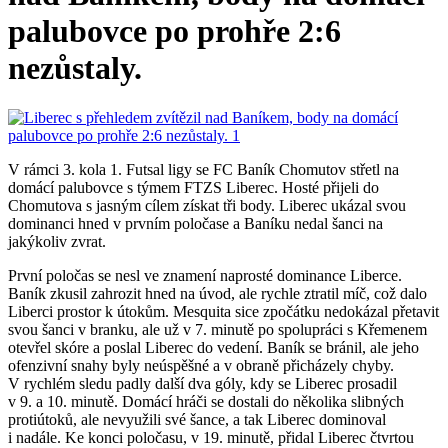
palubovce po prohře 2:6
nezůstaly.
V rámci 3. kola 1. Futsal ligy se FC Baník Chomutov střetl na
domácí palubovce s týmem FTZS Liberec. Hosté přijeli do
Chomutova s jasným cílem získat tři body. Liberec ukázal svou
dominanci hned v prvním poločase a Baníku nedal šanci na
jakýkoliv zvrat.
První poločas se nesl ve znamení naprosté dominance Liberce.
Baník zkusil zahrozit hned na úvod, ale rychle ztratil míč, což dalo
Liberci prostor k útokům. Mesquita sice zpočátku nedokázal přetavit
svou šanci v branku, ale už v 7. minutě po spolupráci s Křemenem
otevřel skóre a poslal Liberec do vedení. Baník se bránil, ale jeho
ofenzivní snahy byly neúspěšné a v obraně přicházely chyby.
V rychlém sledu padly další dva góly, kdy se Liberec prosadil
v 9. a 10. minutě. Domácí hráči se dostali do několika slibných
protiútoků, ale nevyužili své šance, a tak Liberec dominoval
i nadále. Ke konci poločasu, v 19. minutě, přidal Liberec čtvrtou