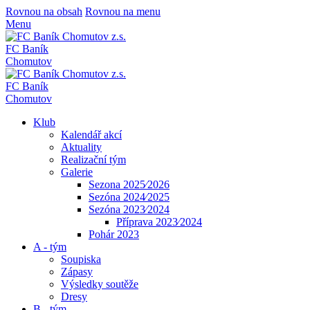
Rovnou na obsah
Rovnou na menu
Menu
FC Baník
Chomutov
FC Baník
Chomutov
Klub
Kalendář akcí
Aktuality
Realizační tým
Galerie
Sezona 2025⁄2026
Sezóna 2024⁄2025
Sezóna 2023⁄2024
Příprava 2023⁄2024
Pohár 2023
A - tým
Soupiska
Zápasy
Výsledky soutěže
Dresy
B - tým