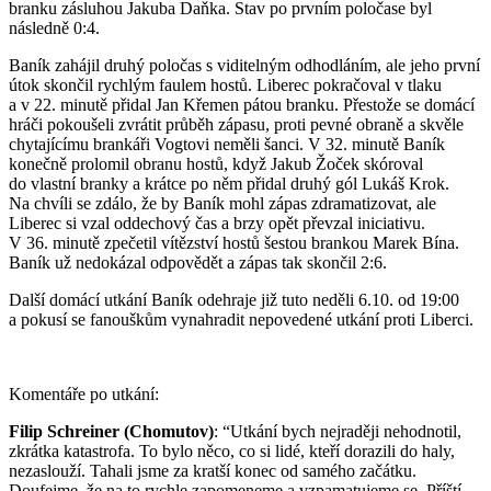
branku zásluhou Jakuba Daňka. Stav po prvním poločase byl
následně 0:4.
Baník zahájil druhý poločas s viditelným odhodláním, ale jeho první
útok skončil rychlým faulem hostů. Liberec pokračoval v tlaku
a v 22. minutě přidal Jan Křemen pátou branku. Přestože se domácí
hráči pokoušeli zvrátit průběh zápasu, proti pevné obraně a skvěle
chytajícímu brankáři Vogtovi neměli šanci. V 32. minutě Baník
konečně prolomil obranu hostů, když Jakub Žoček skóroval
do vlastní branky a krátce po něm přidal druhý gól Lukáš Krok.
Na chvíli se zdálo, že by Baník mohl zápas zdramatizovat, ale
Liberec si vzal oddechový čas a brzy opět převzal iniciativu.
V 36. minutě zpečetil vítězství hostů šestou brankou Marek Bína.
Baník už nedokázal odpovědět a zápas tak skončil 2:6.
Další domácí utkání Baník odehraje již tuto neděli 6.10. od 19:00
a pokusí se fanouškům vynahradit nepovedené utkání proti Liberci.
Komentáře po utkání:
Filip Schreiner (Chomutov)
: “Utkání bych nejraději nehodnotil,
zkrátka katastrofa. To bylo něco, co si lidé, kteří dorazili do haly,
nezaslouží. Tahali jsme za kratší konec od samého začátku.
Doufejme, že na to rychle zapomeneme a vzpamatujeme se. Příští