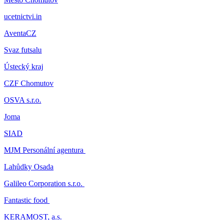
ucetnictvi.in
AventaCZ
Svaz futsalu
Ústecký kraj
CZF Chomutov
OSVA s.r.o.
Joma
SIAD
MJM Personální agentura
Lahůdky Osada
Galileo Corporation s.r.o.
Fantastic food
KERAMOST, a.s.