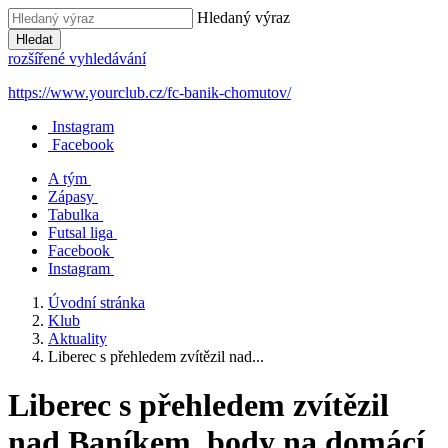
Hledaný výraz
Hledat
rozšířené vyhledávání
https://www.yourclub.cz/fc-banik-chomutov/
Instagram
Facebook
A tým
Zápasy
Tabulka
Futsal liga
Facebook
Instagram
Úvodní stránka
Klub
Aktuality
Liberec s přehledem zvítězil nad...
Liberec s přehledem zvítězil
nad Baníkem, body na domácí