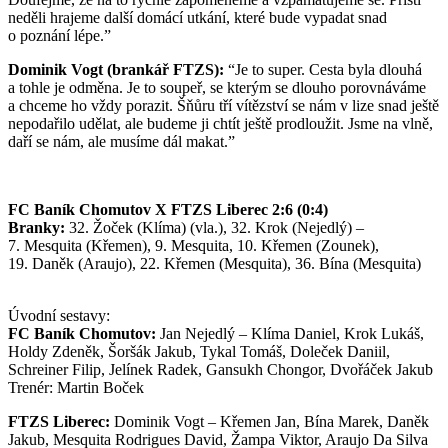
neděli hrajeme další domácí utkání, které bude vypadat snad
o poznání lépe.”
Dominik Vogt (brankář FTZS):
“Je to super. Cesta byla dlouhá
a tohle je odměna. Je to soupeř, se kterým se dlouho porovnáváme
a chceme ho vždy porazit. Šňůru tří vítězství se nám v lize snad ještě
nepodařilo udělat, ale budeme ji chtít ještě prodloužit. Jsme na vlně,
daří se nám, ale musíme dál makat.”
FC Baník Chomutov X FTZS Liberec 2:6 (0:4)
Branky:
32. Žoček (Klíma) (vla.), 32. Krok (Nejedlý) –
7. Mesquita (Křemen), 9. Mesquita, 10. Křemen (Zounek),
19. Daněk (Araujo), 22. Křemen (Mesquita), 36. Bína (Mesquita)
Úvodní sestavy:
FC Baník Chomutov:
Jan Nejedlý – Klíma Daniel, Krok Lukáš,
Holdy Zdeněk, Šoršák Jakub, Tykal Tomáš, Doleček Daniil,
Schreiner Filip, Jelínek Radek, Gansukh Chongor, Dvořáček Jakub
Trenér: Martin Boček
FTZS Liberec:
Dominik Vogt – Křemen Jan, Bína Marek, Daněk
Jakub, Mesquita Rodrigues David, Žampa Viktor, Araujo Da Silva