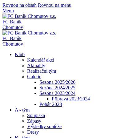
Rovnou na obsah
Rovnou na menu
Menu
FC Baník
Chomutov
FC Baník
Chomutov
Klub
Kalendář akcí
Aktuality
Realizační tým
Galerie
Sezona 2025⁄2026
Sezóna 2024⁄2025
Sezóna 2023⁄2024
Příprava 2023⁄2024
Pohár 2023
A - tým
Soupiska
Zápasy
Výsledky soutěže
Dresy
B - tým