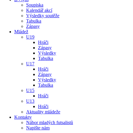
Soupiska
Kalendář akcí
Výsledky soutěže
Tabulka
Zápasy
Mládež
U19
Hráči
Zápasy
Výsledky
Tabulka
U17
Hráči
Zápasy
Výsledky
Tabulka
U15
Hráči
U13
Hráči
Aktuality mládeže
Kontakty
Nábor mladých futsalistů
Napište nám