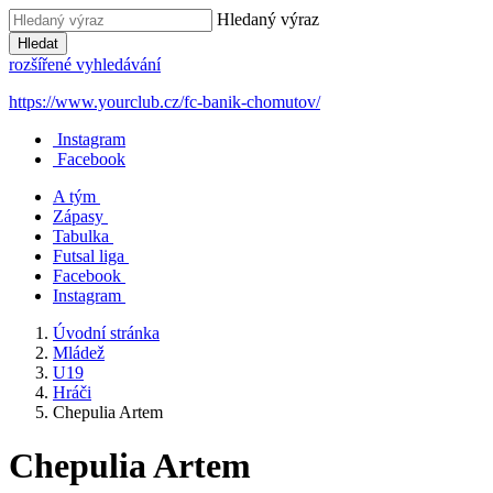
Hledaný výraz
Hledat
rozšířené vyhledávání
https://www.yourclub.cz/fc-banik-chomutov/
Instagram
Facebook
A tým
Zápasy
Tabulka
Futsal liga
Facebook
Instagram
Úvodní stránka
Mládež
U19
Hráči
Chepulia Artem
Chepulia Artem