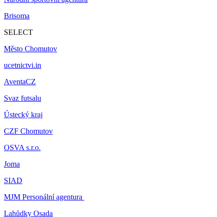
Brisoma
SELECT
Město Chomutov
ucetnictvi.in
AventaCZ
Svaz futsalu
Ústecký kraj
CZF Chomutov
OSVA s.r.o.
Joma
SIAD
MJM Personální agentura
Lahůdky Osada