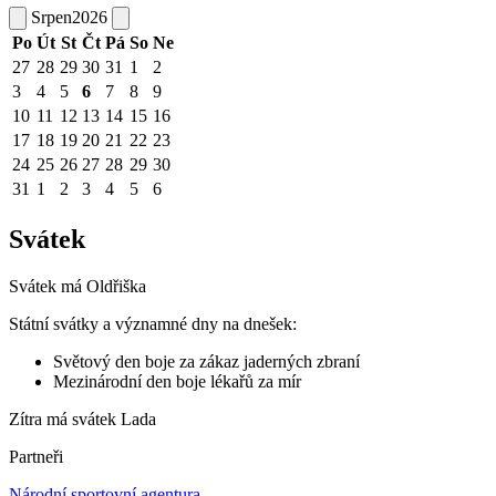
Srpen
2026
Po
Út
St
Čt
Pá
So
Ne
27
28
29
30
31
1
2
3
4
5
6
7
8
9
10
11
12
13
14
15
16
17
18
19
20
21
22
23
24
25
26
27
28
29
30
31
1
2
3
4
5
6
Svátek
Svátek má
Oldřiška
Státní svátky a významné dny na dnešek:
Světový den boje za zákaz jaderných zbraní
Mezinárodní den boje lékařů za mír
Zítra má svátek
Lada
Partneři
Národní sportovní agentura