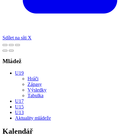
Sdílet na síti X
Mládež
U19
Hráči
Zápasy
Výsledky
Tabulka
U17
U15
U13
Aktuality mládeže
Kalendář